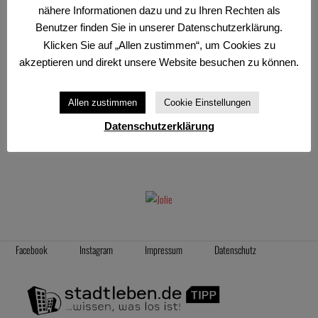
16. JANUAR 2022
nähere Informationen dazu und zu Ihren Rechten als
Benutzer finden Sie in unserer Datenschutzerklärung.
Offizielles Zertifikat für Exzellenz 2022
Klicken Sie auf „Allen zustimmen“, um Cookies zu
von Sluurpy
akzeptieren und direkt unsere Website besuchen zu können.
Wir freuen uns, dass Jolie das
offizielle Zertifikat für Exzellenz 2022
von Sluurpy
Allen zustimmen
Cookie Einstellungen
erhalten hat! Weitere Informationen erhalten Sie durch einen Klick auf das unten
stehende Zertifikat.
Datenschutzerklärung
Facebook
Instagram
Impressum
Datenschutz