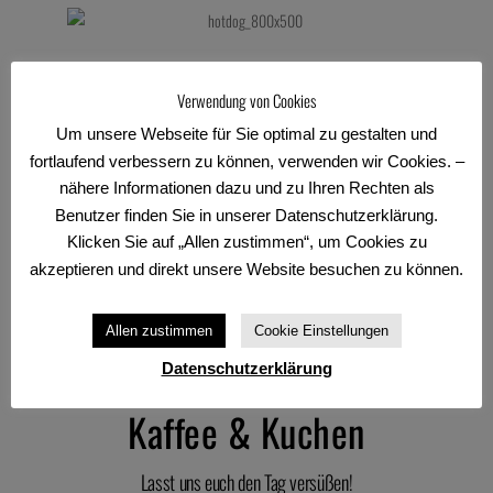
Hot Dogs
Verwendung von Cookies
Die Spezialität unseres Hauses.
Um unsere Webseite für Sie optimal zu gestalten und
fortlaufend verbessern zu können, verwenden wir Cookies. –
Hausgemacht und mit frischen, abwechslungsreichen Toppings
zubereitet kommt hier jeder auf seinen Geschmack. Ob bei
nähere Informationen dazu und zu Ihren Rechten als
einem gemütlichen Essen mit Freunden oder to go! Unsere Hot
Benutzer finden Sie in unserer Datenschutzerklärung.
Dogs bekommt ihr übrigens auch vegetarisch oder vegan,
Klicken Sie auf „Allen zustimmen“, um Cookies zu
mit veganen Soßen und veganer Wurst nach eigenem Rezept.
akzeptieren und direkt unsere Website besuchen zu können.
– Nur im Cafe Jolie am Watmarkt! –
Allen zustimmen
Cookie Einstellungen
Datenschutzerklärung
Kaffee & Kuchen
Lasst uns euch den Tag versüßen!