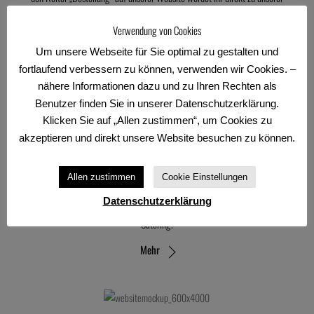
Foodora-Speisekarte weitergeleitet, auf der ihr eure Highlights
aussuchen und bequem online bezahlen könnt.
Verwendung von Cookies
Mehr
Um unsere Webseite für Sie optimal zu gestalten und
fortlaufend verbessern zu können, verwenden wir Cookies. –
nähere Informationen dazu und zu Ihren Rechten als
Benutzer finden Sie in unserer Datenschutzerklärung.
Klicken Sie auf „Allen zustimmen“, um Cookies zu
Eröffnung des Österreicher Stadels
akzeptieren und direkt unsere Website besuchen zu können.
Der Österreicher Stadel am Donaumarkt wurde 1672 erbaut und im
Laufe der Jahrhunderte mehrmals umgebaut. Das historische,
Allen zustimmen
Cookie Einstellungen
denkmalgeschützte Lagergebäude soll künftig als Museumsdepot für
das Museum der Bayerischen Geschichte dienen. Für die nötige
Datenschutzerklärung
Stärkung sorgen wir auf der Eröffnungsfeier am 9. April mit unserem
Catering.
Mehr